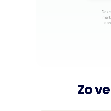
Deze 
mark
con
Zo ve