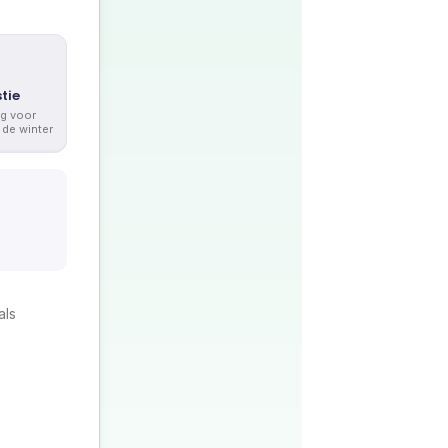
tie
ng voor
 de winter
als