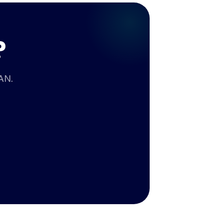
?
BAN.