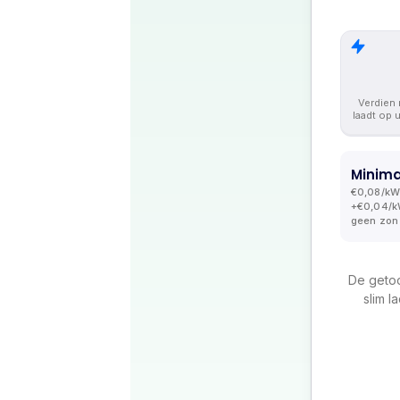
Kosten en vergoeding
Ontdek Stekker EMS
Wat kost Stekker en wat levert het op?
Ontdek je ERE-verdiensten
Verdien 
laadt op 
Minima
€0,08/kW
+€0,04/k
geen zon
De getoo
slim l