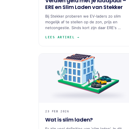
Verdien geld met je laadpaal –
ERE en Slim Laden van Stekker
Bij Stekker proberen we EV-laders zo slim
mogelijk af te stellen op de zon, prijs en
netcongestie. Sinds kort zijn daar ERE's …
LEES ARTIKEL →
23 FEB 2026
Wat is slim laden?
Er zijn veel definities van 'slim laden'. In dit