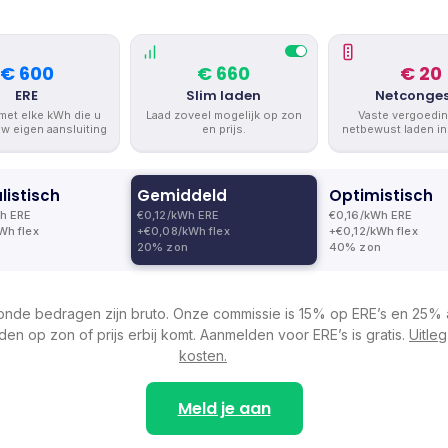
€ 600
€ 660
€ 20
ERE
Slim laden
Netconges
met elke kWh die u
Laad zoveel mogelijk op zon
Vaste vergoedi
uw eigen aansluiting
en prijs.
netbewust laden in
listisch
Gemiddeld
Optimistisch
h ERE
€0,12/kWh ERE
€0,16/kWh ERE
Wh flex
+€0,08/kWh flex
+€0,12/kWh flex
20% zon
40% zon
nde bedragen zijn bruto. Onze commissie is 15% op ERE’s en 25% 
aden op zon of prijs erbij komt. Aanmelden voor ERE’s is gratis.
Uitleg
kosten.
Meld je aan