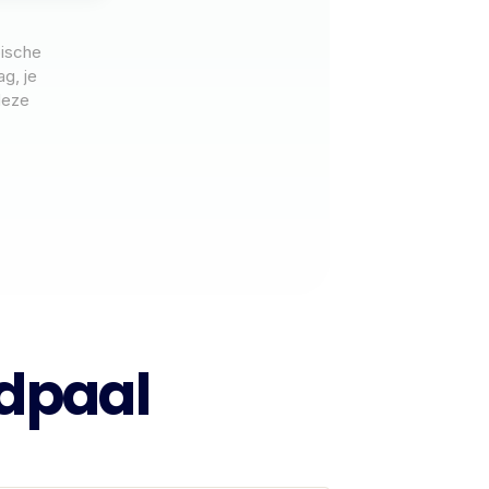
pische
g, je
deze
adpaal