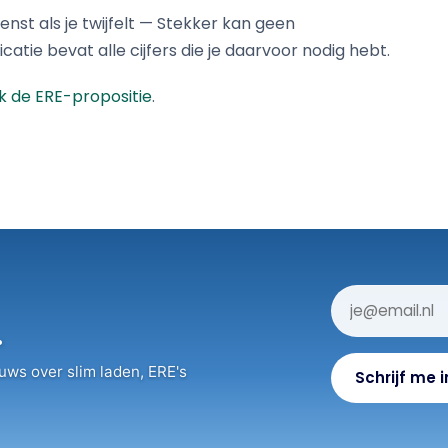
enst als je twijfelt — Stekker kan geen
atie bevat alle cijfers die je daarvoor nodig hebt.
jk de ERE-propositie
.
.
uws over slim laden, ERE's