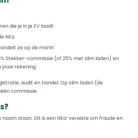
an?
n die je in je EV laadt
de NEa
handelt ze op de markt
5% Stekker-commissie (of 25% met slim laden) en
p jouw rekening
stratie, audit en handel. Op slim laden (de
géén commissie.
is?
 naam staan. Dit is een NEa-vereiste om fraude en