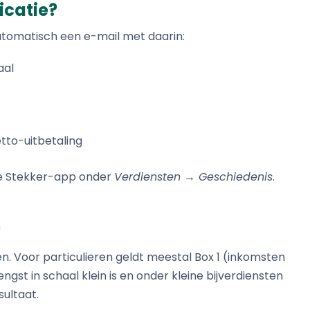
ficatie?
utomatisch een e-mail met daarin:
aal
tto-uitbetaling
 de Stekker-app onder
Verdiensten → Geschiedenis
.
?
n. Voor particulieren geldt meestal Box 1 (inkomsten
gst in schaal klein is en onder kleine bijverdiensten
sultaat.