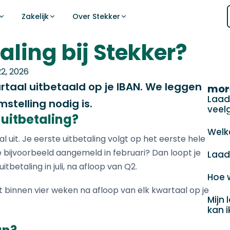
Zakelijk
Over Stekker
aling bij Stekker?
Ondersteuning
nt voor EV-laden
MEER VOOR PARTNE
ERE
22, 2026
Handleidingen, documentatie en antwoorden
atie van slim laden op kwartierprijzen en
p uw gehele locatie — balanceert
Meld je aan 
Embedded O
op veelgestelde vragen.
taal uitbetaald op je IBAN. We leggen
mor
 en voertuigprioriteiten in real time.
Integreer Stekk
Begin je aanmel
Laad
Ove
stelling nodig is.
Naar Support Center
veel
Case Studie
Aanmelden
 uitbetaling?
Partnerresultat
Publiek laden
Welk
uit. Je eerste uitbetaling volgt op het eerste hele
Nieuws
Laatste update
Logistiek
 je bijvoorbeeld aangemeld in februari? Dan loopt je
Laad
itbetaling in juli, na afloop van Q2.
CPO's
Hoe 
ERE
t binnen vier weken na afloop van elk kwartaal op je
Installateurs
ERE verdiene
Mijn 
kan i
Aanmelden
DSO's & TSO
en?