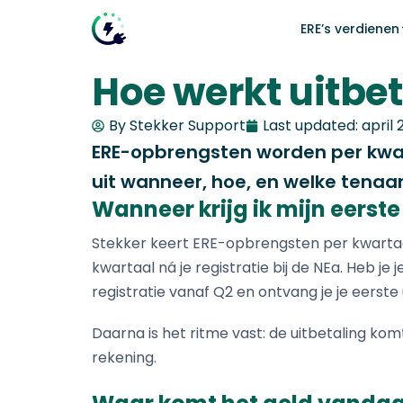
ERE’s verdienen
Hoe werkt uitbet
Nieuws
Verdien geld met slim laden
Intelligent energiemanageme
By Stekker Support
Last updated:
april 
Wat is slim laden?
Bereken wat jij kunt verdienen met de combin
De Stekker Engine optimaliseert het laden o
ERE-opbrengsten worden per kwar
ERE-vergoeding.
netcapaciteit, energieprijzen, zonneproductie
Slim laden vs. urgentie
uit wanneer, hoe, en welke tenaam
Groeien binnen uw netlimieten
VOOR THUIS
OPLOSSINGEN VOOR
Wanneer krijg ik mijn eerste
Kantoorlocaties
Alle artikelen
Wat zijn ERE's?
Hoe werken ERE's precies?
Stekker keert ERE-opbrengsten per kwartaal 
Thuis laden
kwartaal ná je registratie bij de NEa. Heb je
Slim laden van Stekker
Laden op zon, prijs en congestie
registratie vanaf Q2 en ontvang je je eerste u
Productie
ERE-Calculator
Daarna is het ritme vast: de uitbetaling kom
Bereken jouw verdiensten
CPMS
rekening.
Laadpaal-check
Batterij-opslag (BESS)
Is jouw laadpaal klaar voor ERE en Slim lad