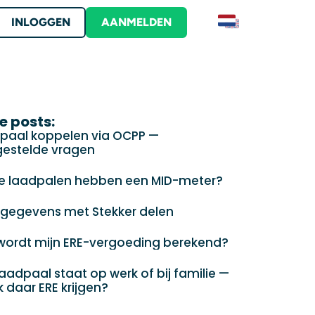
INLOGGEN
AANMELDEN
Contact
RS
Contact met Stekker
voor ERE's
plossingen
e posts:
er in uw product
ding en start het verdienen van ERE's
paal koppelen via OCPP —
r Stekker
gestelde vragen
s
en
e laadpalen hebben een MID-meter?
s
gegevens met Stekker delen
wordt mijn ERE-vergoeding berekend?
n op zakelijke locatie?
laadpaal staat op werk of bij familie —
k daar ERE krijgen?