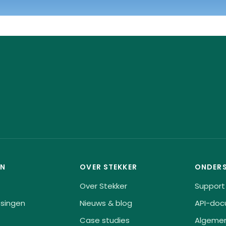
EN
OVER STEKKER
ONDER
Over Stekker
Support
singen
Nieuws & blog
API-doc
Case studies
Algeme