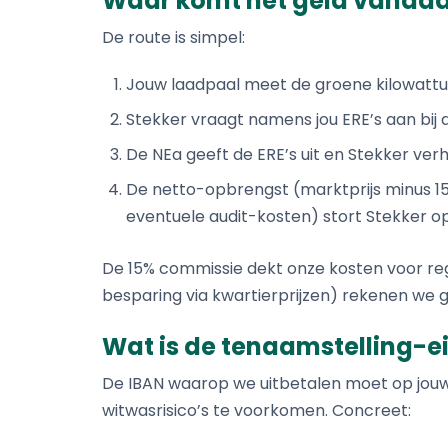
Waar komt het geld vanda
Kosten en vergoeding
Ontdek Stekker EMS
Wat kost Stekker en wat levert het op?
De route is simpel:
Ontdek je ERE-verdiensten
Jouw laadpaal meet de groene kilowatture
Stekker vraagt namens jou ERE’s aan bij 
De NEa geeft de ERE’s uit en Stekker ver
De netto-opbrengst (marktprijs minus 1
eventuele audit-kosten) stort Stekker o
De 15% commissie dekt onze kosten voor regi
besparing via kwartierprijzen) rekenen we 
Wat is de tenaamstelling-e
De IBAN waarop we uitbetalen moet op jouw
witwasrisico’s te voorkomen. Concreet: