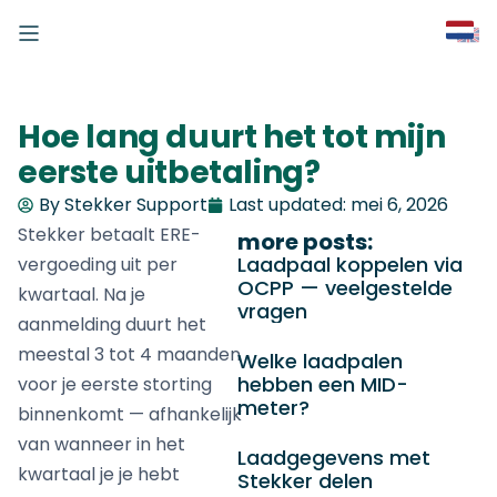
Hoe lang duurt het tot mijn
eerste uitbetaling?
By Stekker Support
Last updated:
mei 6, 2026
Stekker betaalt ERE-
more posts:
Laadpaal koppelen via
vergoeding uit per
OCPP — veelgestelde
kwartaal. Na je
vragen
aanmelding duurt het
meestal 3 tot 4 maanden
Welke laadpalen
hebben een MID-
voor je eerste storting
meter?
binnenkomt — afhankelijk
van wanneer in het
Laadgegevens met
kwartaal je je hebt
Stekker delen