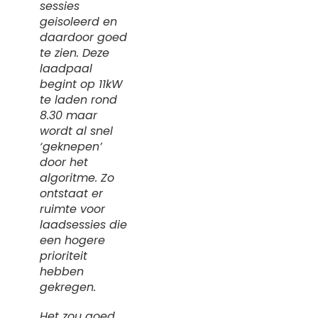
sessies
geisoleerd en
daardoor goed
te zien. Deze
laadpaal
begint op 11kW
te laden rond
8.30 maar
wordt al snel
‘geknepen’
door het
algoritme. Zo
ontstaat er
ruimte voor
laadsessies die
een hogere
prioriteit
hebben
gekregen.
Het zou goed