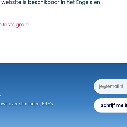
 website is beschikbaar in het Engels en
n
Instagram
.
.
uws over slim laden, ERE's