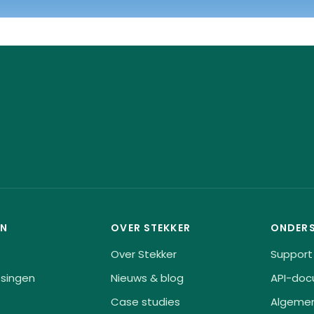
EN
OVER STEKKER
ONDER
Over Stekker
Support
singen
Nieuws & blog
API-doc
Case studies
Algeme