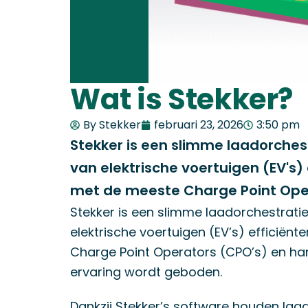
Kosten en vergoeding
Ontdek Stekker EMS
Wat kost Stekker en wat levert het op?
Ontdek je ERE-verdiensten
Wat is Stekker?
By Stekker
februari 23, 2026
3:50 pm
Stekker is een slimme laadorche
van elektrische voertuigen (EV's)
met de meeste Charge Point Ope
Stekker is een slimme laadorchestrat
elektrische voertuigen (EV’s) efficiën
Charge Point Operators (CPO’s) en ha
ervaring wordt geboden.
Dankzij Stekker’s software houden laa