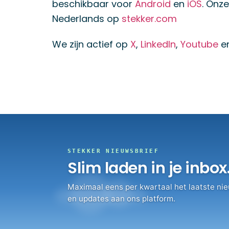
beschikbaar voor
Android
en
iOS
. Onze
Nederlands op
stekker.com
We zijn actief op
X
,
LinkedIn
,
Youtube
e
STEKKER NIEUWSBRIEF
Slim laden in je inbox
Maximaal eens per kwartaal het laatste nie
en updates aan ons platform.