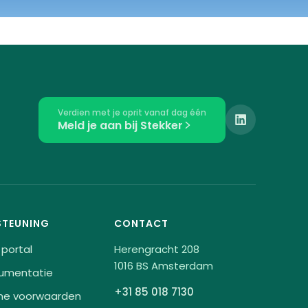
Verdien met je oprit vanaf dag één
Meld je aan bij Stekker
STEUNING
CONTACT
 portal
Herengracht 208
1016 BS Amsterdam
umentatie
+31 85 018 7130
ne voorwaarden