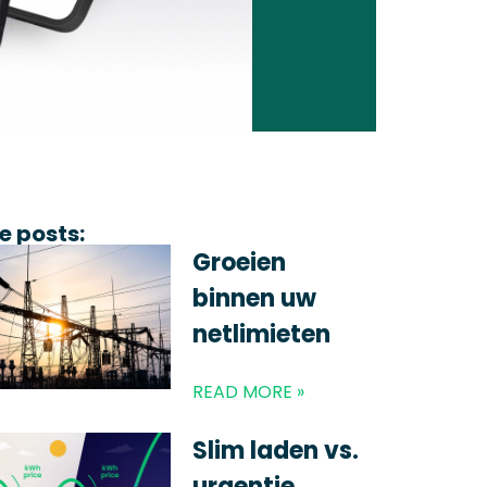
e posts:
Groeien
binnen uw
netlimieten
READ MORE »
Slim laden vs.
urgentie