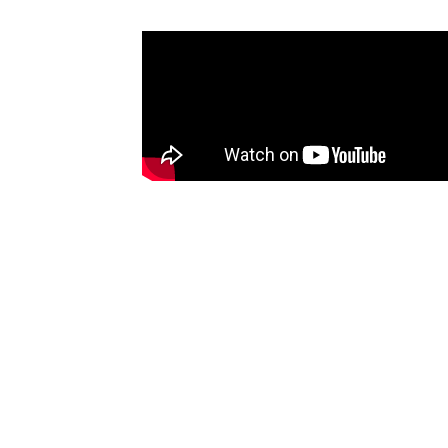
Kosten en vergoeding
Ontdek Stekker EMS
Wat kost Stekker en wat levert het op?
Ontdek je ERE-verdiensten