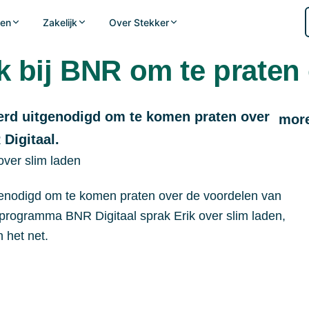
nen
Zakelijk
Over Stekker
 bij BNR om te praten 
Ondersteuning
voor EV-laden
MEER VOOR PARTNE
ERE
Handleidingen, documentatie en antwoorden op
e van slim laden op kwartierprijzen en ERE-
 gehele locatie — balanceert netcapaciteit,
Meld je aan 
Embedded Op
veelgestelde vragen.
werd uitgenodigd om te komen praten over
more
eiten in real time.
Integreer Stekke
Begin je aanmeld
Ove
Digitaal.
Naar Support Center
Case Studies
Aanmelden
Partnerresultate
Publiek laden
Nieuws
tgenodigd om te komen praten over de voordelen van
Laatste updates
Logistiek
e-programma BNR Digitaal sprak Erik over slim laden,
CPO's
n het net.
ERE
Installateurs
ERE verdiene
Aanmelden
DSO's & TSO