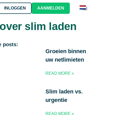
INLOGGEN
AANMELDEN
over slim laden
Contact
RS
Contact met Stekker
voor ERE's
lossingen
 posts:
r in uw product
ing en start het verdienen van ERE's
r Stekker
Groeien binnen
uw netlimieten
n
READ MORE »
Slim laden vs.
n op zakelijke locatie?
urgentie
READ MORE »