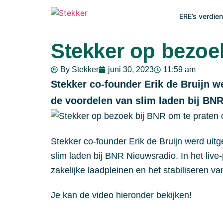
ERE’s verdie
Stekker op bezoek
Nieuws
Verdien geld met slim laden
Intelligent energiemanagement 
By Stekker
juni 30, 2023
11:59 am
Wat is slim laden?
Bereken wat jij kunt verdienen met de combinati
De Stekker Engine optimaliseert het laden op uw
Stekker co-founder Erik de Bruijn 
vergoeding.
energieprijzen, zonneproductie en voertuigpriorit
Slim laden vs. urgentie
de voordelen van slim laden bij BNR 
Groeien binnen uw netlimieten
VOOR THUIS
OPLOSSINGEN VOOR
Alle artikelen
Kantoorlocaties
Wat zijn ERE's?
Hoe werken ERE's precies?
Stekker co-founder Erik de Bruijn werd ui
Thuis laden
Slim laden van Stekker
slim laden bij BNR Nieuwsradio. In het liv
Laden op zon, prijs en congestie
Productie
zakelijke laadpleinen en het stabiliseren va
ERE-Calculator
Bereken jouw verdiensten
CPMS
Je kan de video hieronder bekijken!
Laadpaal-check
Batterij-opslag (BESS)
Is jouw laadpaal klaar voor ERE en Slim laden?