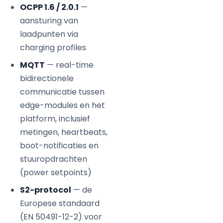
OCPP 1.6 / 2.0.1
—
aansturing van
laadpunten via
charging profiles
MQTT
— real-time
bidirectionele
communicatie tussen
edge-modules en het
platform, inclusief
metingen, heartbeats,
boot-notificaties en
stuuropdrachten
(power setpoints)
S2-protocol
— de
Europese standaard
(EN 50491-12-2) voor